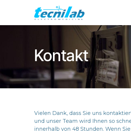
Zum Inhalt springen
Home
Wer w
Kontakt
Vielen Dank, dass Sie uns kontaktier
und unser Team wird Ihnen so schnel
innerhalb von 48 Stunden. Wenn Sie