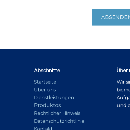
ABSENDE
Abschnitte
Über 
Startseite
Wir s
Über uns
biome
Dienstleistungen
Aufga
Produktos
und e
Rechtlicher Hinweis
Datenschutzrichtlinie
Kontakt